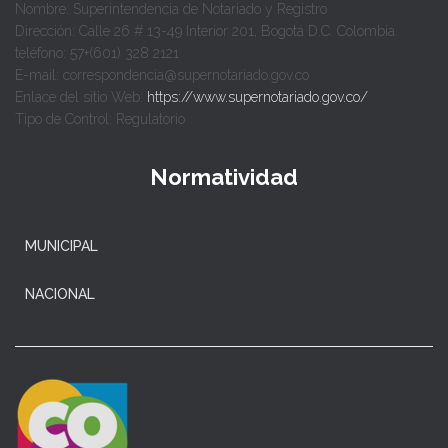
Nombre: Superintendencia de Notariado y Registro
Dirección: Calle 26 # 13-49 Interior 201, Bogotá D.C. Colombia.
teléfono: 57+(601) 328 2121
E-mail: correspondencia@supernotariado.gov.co
Enlace del sitio Web:
https://www.supernotariado.gov.co/
Tipo de Control: Regulatorio
Normatividad
MUNICIPAL
NACIONAL