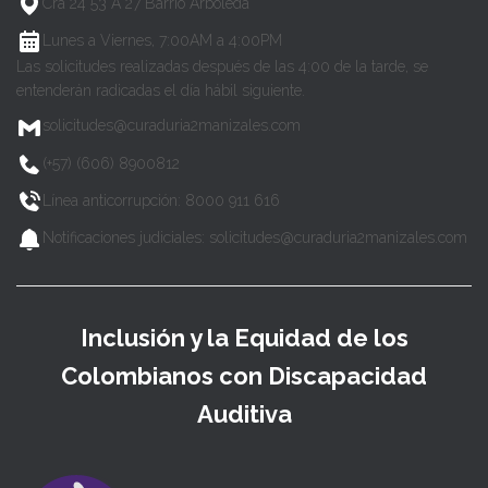
Cra 24 53 A 27 Barrio Arboleda
Lunes a Viernes, 7:00AM a 4:00PM
Las solicitudes realizadas después de las 4:00 de la tarde, se
entenderán radicadas el día hábil siguiente.
solicitudes@curaduria2manizales.com
(+57) (606) 8900812
Línea anticorrupción: 8000 911 616
Notificaciones judiciales: solicitudes@curaduria2manizales.com
Inclusión y la Equidad de los
Colombianos con Discapacidad
Auditiva