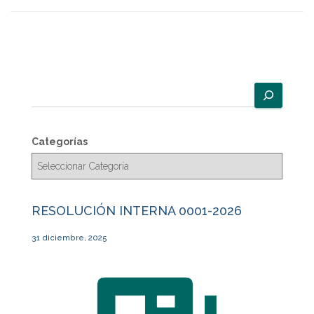
B
u
s
c
Categorías
a
r
RESOLUCIÓN INTERNA 0001-2026
31 diciembre, 2025