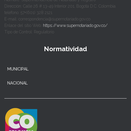
Dirección: Calle 26 # 13-49 Interior 201, Bogotá D.C. Colombia.
teléfono: 57+(601) 328 2121
E-mail: correspondencia@supernotariado.gov.co
Enlace del sitio Web:
https://www.supernotariado.gov.co/
Tipo de Control: Regulatorio
Normatividad
MUNICIPAL
NACIONAL