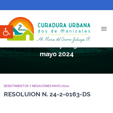
Abrir barra de herramientas
CAMBI
Desistimientos y Negaciones
mayo 2024
DESISTIMIENTOS Y NEGACIONES MAYO 2024
RESOLUION N. 24-2-0163-DS