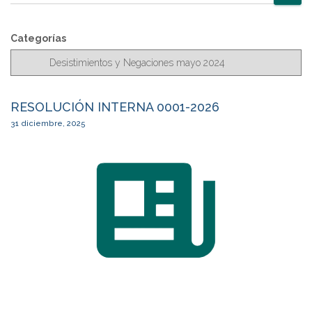
u
entradas
s
c
Categorías
a
r
RESOLUCIÓN INTERNA 0001-2026
31 diciembre, 2025