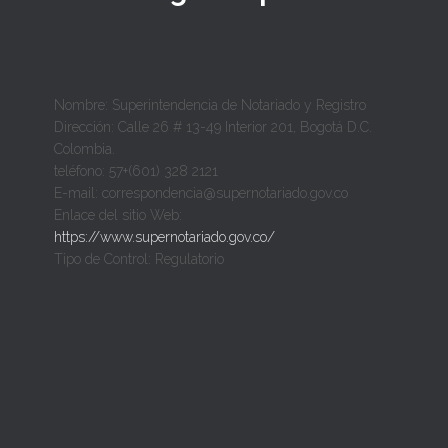
Nombre: Superintendencia de Notariado y Registro
Dirección: Calle 26 # 13-49 Interior 201, Bogotá D.C.
Colombia.
teléfono: 57+(601) 328 2121
E-mail: correspondencia@supernotariado.gov.co
Enlace del sitio Web:
https://www.supernotariado.gov.co/
Tipo de Control: Regulatorio