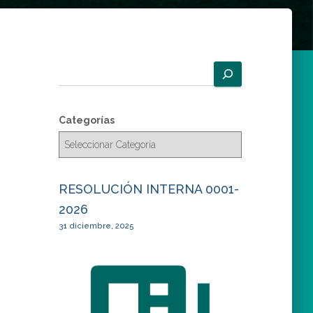
B
u
s
c
Categorías
a
r
RESOLUCIÓN INTERNA 0001-
2026
31 diciembre, 2025