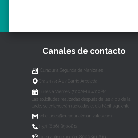
Canales de contacto
Curaduría Segunda de Manizales
Cra 24 53 A 27 Barrio Arboleda
Lunes a Viernes, 7:00AM a 4:00PM
Las solicitudes realizadas después de las 4:00 de la
tarde, se entenderán radicadas el día hábil siguiente.
solicitudes@curaduria2manizales.com
(+57) (606) 8900812
Línea anticorrupción: 8000 911 616