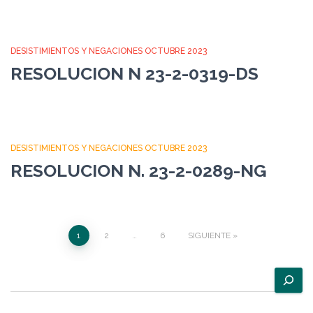
DESISTIMIENTOS Y NEGACIONES OCTUBRE 2023
RESOLUCION N 23-2-0319-DS
DESISTIMIENTOS Y NEGACIONES OCTUBRE 2023
RESOLUCION N. 23-2-0289-NG
Paginación
1
2
…
6
SIGUIENTE
de
B
u
entradas
s