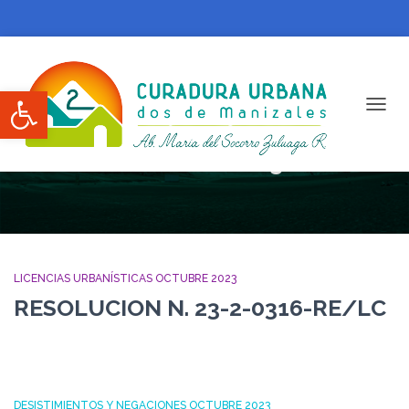
Abrir barra de herramientas
CAMBI
Octubre 2023
LICENCIAS URBANÍSTICAS OCTUBRE 2023
RESOLUCION N. 23-2-0316-RE/LC
DESISTIMIENTOS Y NEGACIONES OCTUBRE 2023