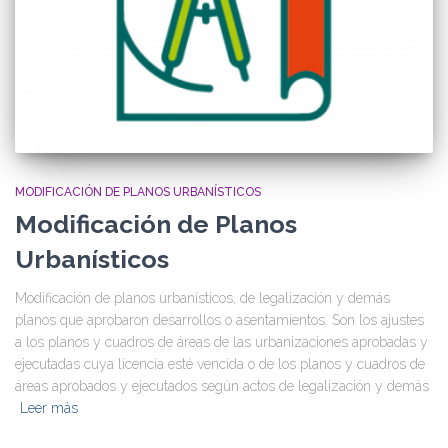
MODIFICACIÓN DE PLANOS URBANÍSTICOS
Modificación de Planos
Urbanísticos
Modificación de planos urbanísticos, de legalización y demás
planos que aprobaron desarrollos o asentamientos. Son los ajustes
a los planos y cuadros de áreas de las urbanizaciones aprobadas y
ejecutadas cuya licencia esté vencida o de los planos y cuadros de
áreas aprobados y ejecutados según actos de legalización y demás
Leer más