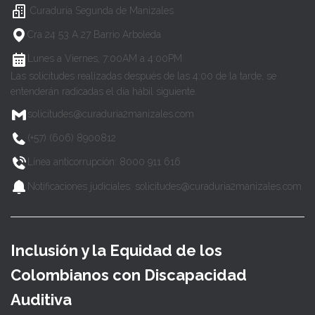
Curaduría Segunda de Manizales
Cra 24 53 A 27 Barrio Arboleda
Lunes a Viernes, 7:00AM a 4:00PM
Las solicitudes realizadas después de las 4:00 de la tarde, se
entenderán radicadas el día hábil siguiente.
solicitudes@curaduria2manizales.com
(+57) (606) 8900812
Línea anticorrupción: 8000 911 616
Notificaciones judiciales: solicitudes@curaduria2manizales.com
Inclusión y la Equidad de los
Colombianos con Discapacidad
Auditiva