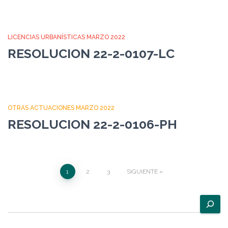
LICENCIAS URBANÍSTICAS MARZO 2022
RESOLUCION 22-2-0107-LC
OTRAS ACTUACIONES MARZO 2022
RESOLUCION 22-2-0106-PH
Paginación
1
2
3
SIGUIENTE
de
B
u
entradas
s