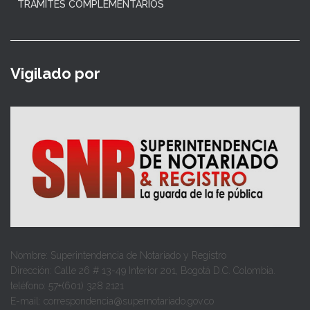
TRÁMITES COMPLEMENTARIOS
Vigilado por
Nombre: Superintendencia de Notariado y Registro
Dirección: Calle 26 # 13-49 Interior 201, Bogotá D.C. Colombia.
teléfono: 57+(601) 328 2121
E-mail: correspondencia@supernotariado.gov.co