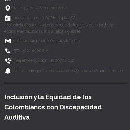
Cra 24 53 A 27 Barrio Arboleda
Lunes a Viernes, 7:00AM a 4:00PM
Las solicitudes realizadas después de las 4:00 de la tarde, se
entenderán radicadas el día hábil siguiente.
solicitudes@curaduria2manizales.com
(+57) (606) 8900812
Línea anticorrupción: 8000 911 616
Notificaciones judiciales: solicitudes@curaduria2manizales.com
Inclusión y la Equidad de los
Colombianos con Discapacidad
Auditiva