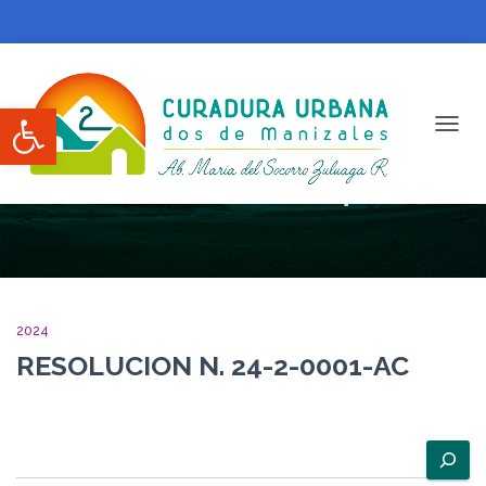
Abrir barra de herramientas
CAMBI
Diciembre 2024
2024
RESOLUCION N. 24-2-0001-AC
B
u