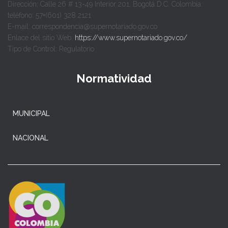
Dirección: Calle 26 # 13-49 Interior 201, Bogotá D.C. Colombia.
teléfono: 57+(601) 328 2121
E-mail: correspondencia@supernotariado.gov.co
Enlace del sitio Web:
https://www.supernotariado.gov.co/
Tipo de Control: Regulatorio
Normatividad
MUNICIPAL
NACIONAL