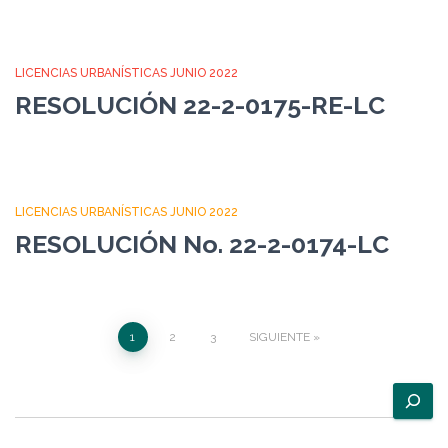
LICENCIAS URBANÍSTICAS JUNIO 2022
RESOLUCIÓN 22-2-0175-RE-LC
LICENCIAS URBANÍSTICAS JUNIO 2022
RESOLUCIÓN No. 22-2-0174-LC
Paginación
1
2
3
SIGUIENTE
de
B
u
entradas
s