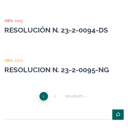
ABRIL 2023
RESOLUCIÓN N. 23-2-0094-DS
ABRIL 2023
RESOLUCION N. 23-2-0095-NG
Paginación
1
2
SIGUIENTE
de
B
u
entradas
s