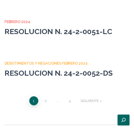
FEBRERO 2024
RESOLUCION N. 24-2-0051-LC
DESISTIMIENTOS Y NEGACIONES FEBRERO 2024
RESOLUCION N. 24-2-0052-DS
Paginación
1
2
…
4
SIGUIENTE
de
B
u
entradas
s