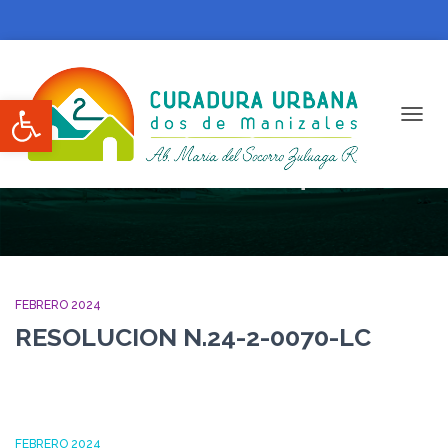
Abrir barra de herramientas
CAMBI
Febrero 2024
FEBRERO 2024
RESOLUCION N.24-2-0070-LC
FEBRERO 2024