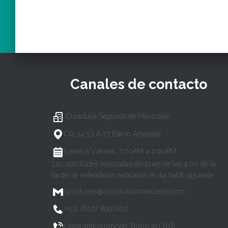
Canales de contacto
Curaduría Segunda de Manizales
Cra 24 53 A 27 Barrio Arboleda
Lunes a Viernes, 7:00AM a 4:00PM
Las solicitudes realizadas después de las 4:00 de la
tarde, se entenderán radicadas el día hábil siguiente.
solicitudes@curaduria2manizales.com
(+57) (606) 8900812
Línea anticorrupción: 8000 911 616