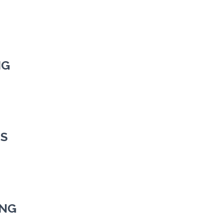
NG
DS
-NG