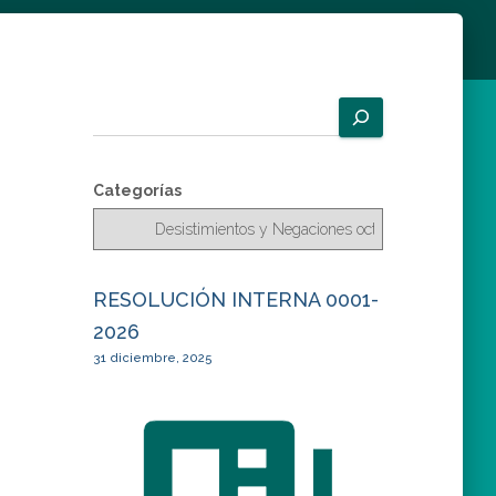
B
u
s
c
Categorías
a
r
RESOLUCIÓN INTERNA 0001-
2026
31 diciembre, 2025