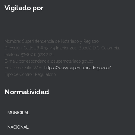
Vigilado por
Nombre: Superintendencia de Notariado y Registro
Dirección: Calle 26 # 13-49 Interior 201, Bogotá D.C. Colombia.
teléfono: 57+(601) 328 2121
E-mail: correspondencia@supernotariado.gov.co
Enlace del sitio Web:
https://www.supernotariado.gov.co/
Tipo de Control: Regulatorio
Normatividad
MUNICIPAL
NACIONAL