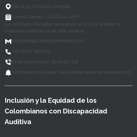
Cra 24 53 A 27 Barrio Arboleda
Lunes a Viernes, 7:00AM a 4:00PM
Las solicitudes realizadas después de las 4:00 de la tarde, se
entenderán radicadas el día hábil siguiente.
solicitudes@curaduria2manizales.com
(+57) (606) 8900812
Línea anticorrupción: 8000 911 616
Notificaciones judiciales: solicitudes@curaduria2manizales.com
Inclusión y la Equidad de los
Colombianos con Discapacidad
Auditiva