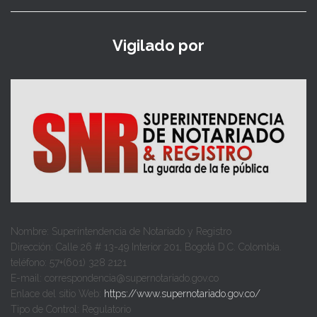
Vigilado por
Nombre: Superintendencia de Notariado y Registro
Dirección: Calle 26 # 13-49 Interior 201, Bogotá D.C. Colombia.
teléfono: 57+(601) 328 2121
E-mail: correspondencia@supernotariado.gov.co
Enlace del sitio Web:
https://www.supernotariado.gov.co/
Tipo de Control: Regulatorio