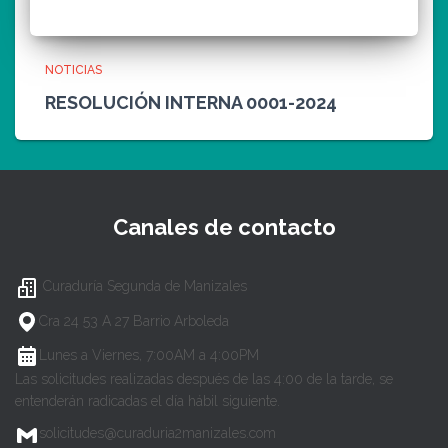
NOTICIAS
RESOLUCIÓN INTERNA 0001-2024
Canales de contacto
Curaduría Segunda de Manizales
Cra 24 53 A 27 Barrio Arboleda
Lunes a Viernes, 7:00AM a 4:00PM
Las solicitudes realizadas después de las 4:00 de la tarde, se
entenderán radicadas el día hábil siguiente.
solicitudes@curaduria2manizales.com