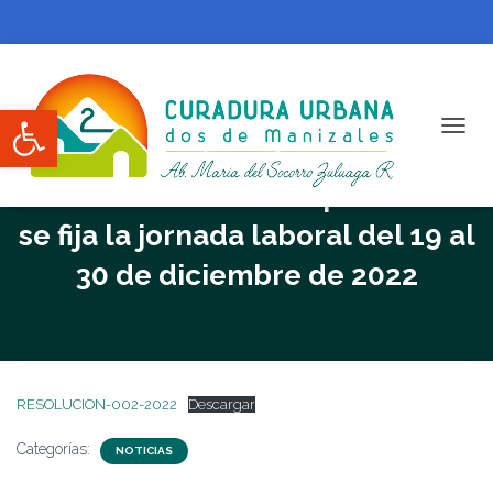
Abrir barra de herramientas
CAMBI
Resolución 002-2022 por la cual
se fija la jornada laboral del 19 al
30 de diciembre de 2022
RESOLUCION-002-2022
Descargar
Categorías:
NOTICIAS