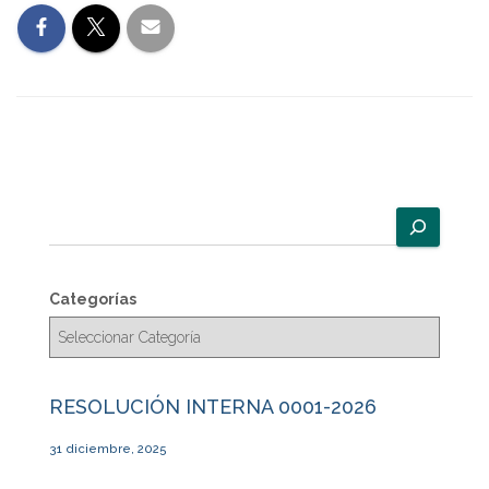
B
u
s
c
Categorías
a
r
RESOLUCIÓN INTERNA 0001-2026
31 diciembre, 2025