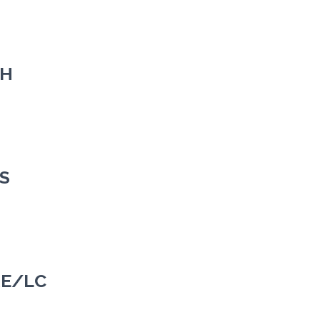
PH
LS
RE/LC