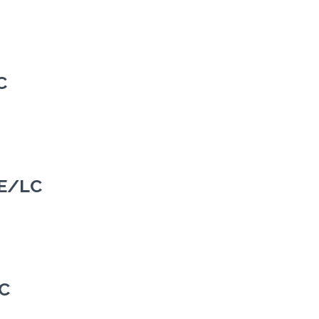
C
RE/LC
LC