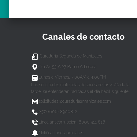
Canales de contacto
Curaduría Segunda de Manizales
Cra 24 53 A 27 Barrio Arboleda
Lunes a Viernes, 7:00AM a 4:00PM
Las solicitudes realizadas después de las 4:00 de la
tarde, se entenderán radicadas el día hábil siguiente.
solicitudes@curaduria2manizales.com
(+57) (606) 8900812
Línea anticorrupción: 8000 911 616
Notificaciones judiciales: