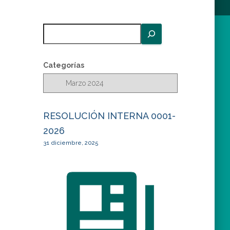
B
u
s
c
Categorías
a
r
RESOLUCIÓN INTERNA 0001-
2026
31 diciembre, 2025