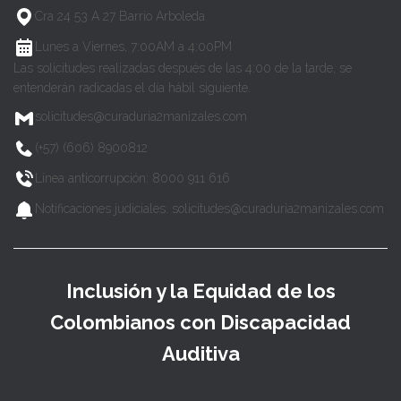
Cra 24 53 A 27 Barrio Arboleda
Lunes a Viernes, 7:00AM a 4:00PM
Las solicitudes realizadas después de las 4:00 de la tarde, se
entenderán radicadas el día hábil siguiente.
solicitudes@curaduria2manizales.com
(+57) (606) 8900812
Línea anticorrupción: 8000 911 616
Notificaciones judiciales: solicitudes@curaduria2manizales.com
Inclusión y la Equidad de los
Colombianos con Discapacidad
Auditiva