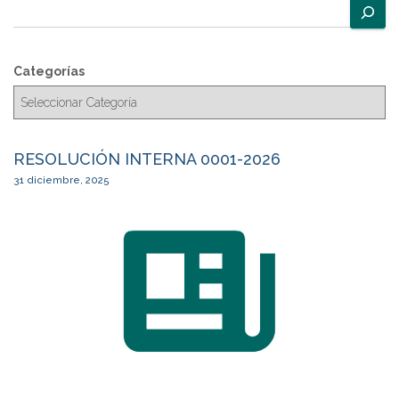
B
u
s
c
Categorías
a
r
RESOLUCIÓN INTERNA 0001-2026
31 diciembre, 2025