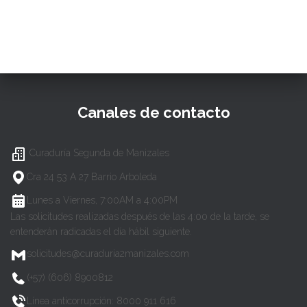
Canales de contacto
Curaduría Segunda de Manizales
Cra 24 53 A 27 Barrio Arboleda
Lunes a Viernes, 7:00AM a 4:00PM
Las solicitudes realizadas después de las 4:00 de la tarde, se
entenderán radicadas el día hábil siguiente.
solicitudes@curaduria2manizales.com
(+57) (606) 8900812
Línea anticorrupción: 8000 911 616