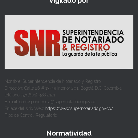
Vigilado por
Nombre: Superintendencia de Notariado y Registro
Dirección: Calle 26 # 13-49 Interior 201, Bogotá D.C. Colombia.
teléfono: 57+(601) 328 2121
E-mail: correspondencia@supernotariado.gov.co
Enlace del sitio Web:
https://www.supernotariado.gov.co/
Tipo de Control: Regulatorio
Normatividad