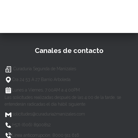
Canales de contacto
Curaduría Segunda de Manizales
Cra 24 53 A 27 Barrio Arboleda
Lunes a Viernes, 7:00AM a 4:00PM
Las solicitudes realizadas después de las 4:00 de la tarde, se
entenderán radicadas el día hábil siguiente.
solicitudes@curaduria2manizales.com
(+57) (606) 8900812
Línea anticorrupción: 8000 911 616