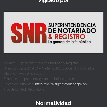
Vigilado por
Nombre: Superintendencia de Notariado y Registro
Dirección: Calle 26 # 13-49 Interior 201, Bogotá D.C. Colombia.
teléfono: 57+(601) 328 2121
E-mail: correspondencia@supernotariado.gov.co
Enlace del sitio Web:
https://www.supernotariado.gov.co/
Tipo de Control: Regulatorio
Normatividad