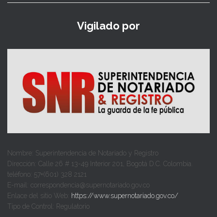
Vigilado por
Nombre: Superintendencia de Notariado y Registro
Dirección: Calle 26 # 13-49 Interior 201, Bogotá D.C. Colombia.
teléfono: 57+(601) 328 2121
E-mail: correspondencia@supernotariado.gov.co
Enlace del sitio Web:
https://www.supernotariado.gov.co/
Tipo de Control: Regulatorio