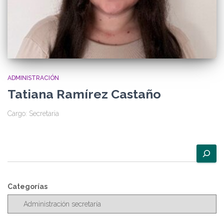
ADMINISTRACIÓN
Tatiana Ramírez Castaño
Cargo: Secretaria
B
u
s
c
Categorías
a
r