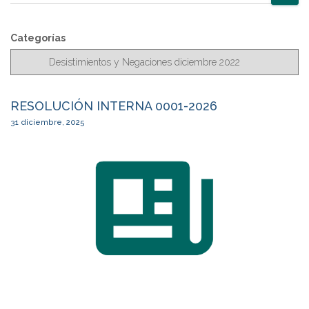
u
entradas
s
c
Categorías
a
r
RESOLUCIÓN INTERNA 0001-2026
31 diciembre, 2025