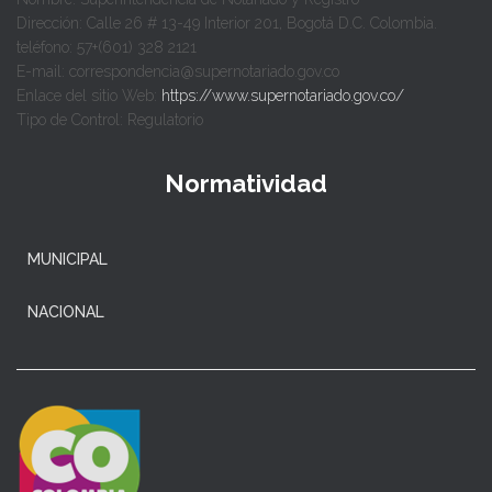
Dirección: Calle 26 # 13-49 Interior 201, Bogotá D.C. Colombia.
teléfono: 57+(601) 328 2121
E-mail: correspondencia@supernotariado.gov.co
Enlace del sitio Web:
https://www.supernotariado.gov.co/
Tipo de Control: Regulatorio
Normatividad
MUNICIPAL
NACIONAL