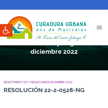
Abrir barra de herramientas
CAMBI
Desistimientos y Negaciones
diciembre 2022
DESISTIMIENTOS Y NEGACIONES DICIEMBRE 2022
RESOLUCIÓN 22-2-0528-NG