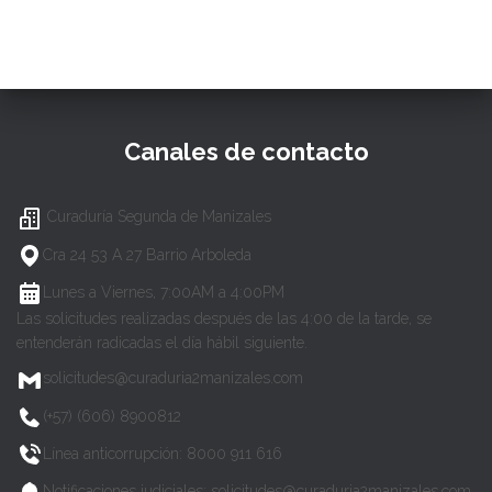
Canales de contacto
Curaduría Segunda de Manizales
Cra 24 53 A 27 Barrio Arboleda
Lunes a Viernes, 7:00AM a 4:00PM
Las solicitudes realizadas después de las 4:00 de la tarde, se
entenderán radicadas el día hábil siguiente.
solicitudes@curaduria2manizales.com
(+57) (606) 8900812
Línea anticorrupción: 8000 911 616
Notificaciones judiciales: solicitudes@curaduria2manizales.com