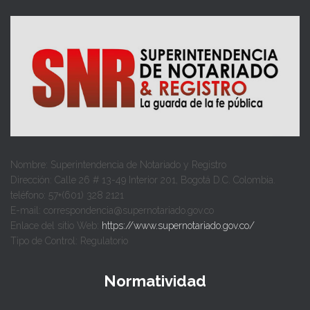
Nombre: Superintendencia de Notariado y Registro
Dirección: Calle 26 # 13-49 Interior 201, Bogotá D.C. Colombia.
teléfono: 57+(601) 328 2121
E-mail: correspondencia@supernotariado.gov.co
Enlace del sitio Web:
https://www.supernotariado.gov.co/
Tipo de Control: Regulatorio
Normatividad