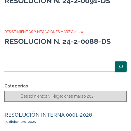
RESOLUCION N. 24-2-0091-DS
DESISTIMIENTOS Y NEGACIONES MARZO 2024
RESOLUCION N. 24-2-0088-DS
B
u
s
c
Categorías
a
r
RESOLUCIÓN INTERNA 0001-2026
31 diciembre, 2025