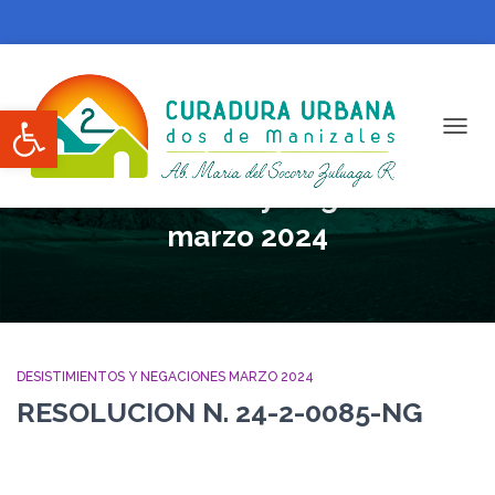
Abrir barra de herramientas
CAMBI
Desistimientos y Negaciones
marzo 2024
DESISTIMIENTOS Y NEGACIONES MARZO 2024
RESOLUCION N. 24-2-0085-NG