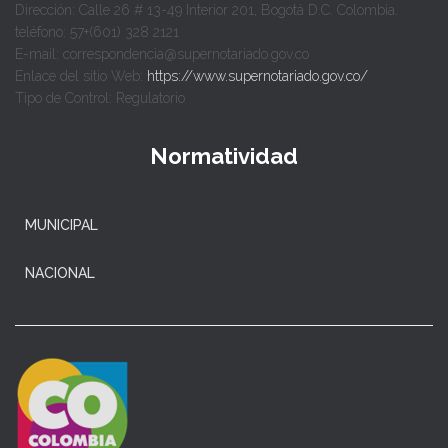
Dirección: Calle 26 # 13-49 Interior 201, Bogotá D.C. Colombia.
teléfono: 57+(601) 328 2121
E-mail: correspondencia@supernotariado.gov.co
Enlace del sitio Web:
https://www.supernotariado.gov.co/
Tipo de Control: Regulatorio
Normatividad
MUNICIPAL
NACIONAL