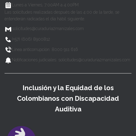
Lunes a Viernes, 7:00AM a 4:00PM
Las solicitudes realizadas después de las 4:00 de la tarde, se
entenderán radicadas el día hábil siguiente.
solicitudes@curaduria2manizales.com
(+57) (606) 8900812
Línea anticorrupción: 8000 911 616
Notificaciones judiciales: solicitudes@curaduria2manizales.com
Inclusión y la Equidad de los
Colombianos con Discapacidad
Auditiva