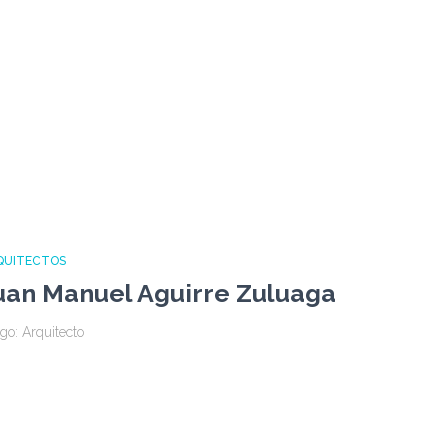
QUITECTOS
uan Manuel Aguirre Zuluaga
go: Arquitecto