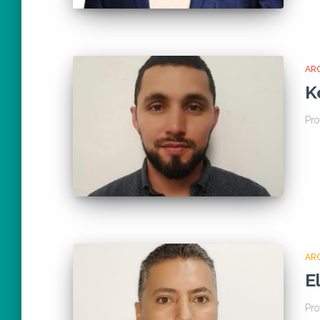
AR
K
Pro
AR
E
Pro