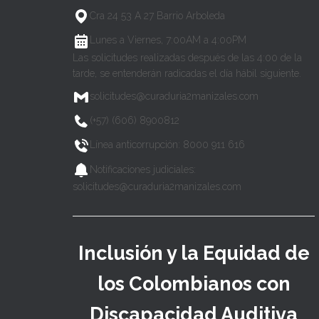
Cra 24 53 A 27 Barrio Arboleda
Lunes a Viernes, 7:00AM a 4:00PM
Las solicitudes realizadas después de las 4:00 de la
tarde, se entenderán radicadas el día hábil siguiente.
solicitudes@curaduria2manizales.com
(+57) (606) 8900812
Línea anticorrupción: 8000 911 616
Notificaciones judiciales:
solicitudes@curaduria2manizales.com
Inclusión y la Equidad de
los Colombianos con
Discapacidad Auditiva