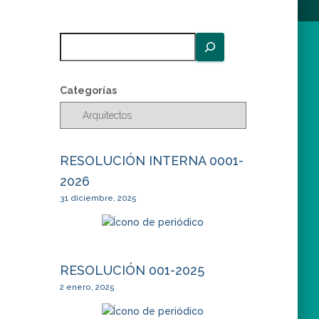
B
u
s
c
Categorías
a
r
RESOLUCIÓN INTERNA 0001-
2026
31 diciembre, 2025
RESOLUCIÓN 001-2025
2 enero, 2025