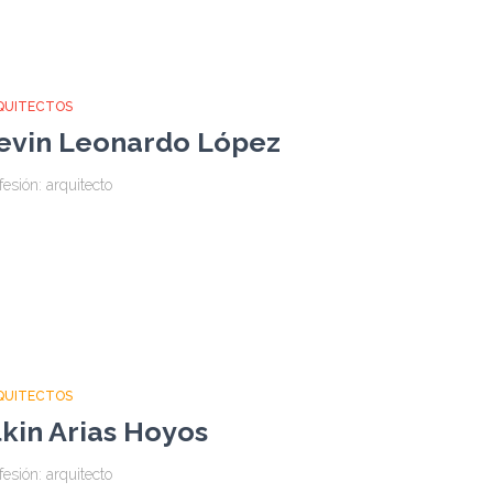
QUITECTOS
evin Leonardo López
fesión: arquitecto
QUITECTOS
lkin Arias Hoyos
fesión: arquitecto