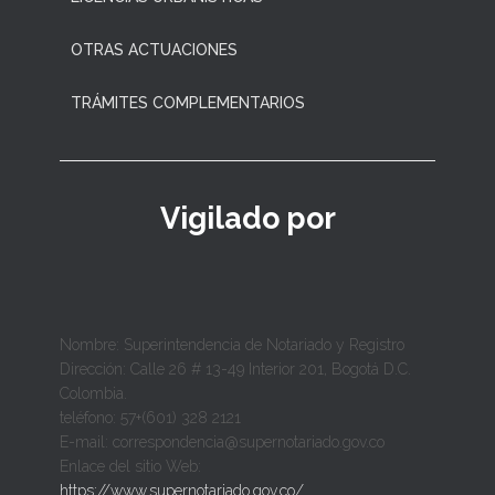
OTRAS ACTUACIONES
TRÁMITES COMPLEMENTARIOS
Vigilado por
Nombre: Superintendencia de Notariado y Registro
Dirección: Calle 26 # 13-49 Interior 201, Bogotá D.C.
Colombia.
teléfono: 57+(601) 328 2121
E-mail: correspondencia@supernotariado.gov.co
Enlace del sitio Web:
https://www.supernotariado.gov.co/