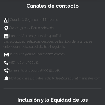
Canales de contacto
Curaduría Segunda de Manizales
Cra 24 53 A 27 Barrio Arboleda
Lunes a Viernes, 7:00AM a 4:00PM
Las solicitudes realizadas después de las 4:00 de la tarde, se
entenderán radicadas el día hábil siguiente.
solicitudes@curaduria2manizales.com
(+57) (606) 8900812
Línea anticorrupción: 8000 911 616
Notificaciones judiciales: solicitudes@curaduria2manizales.com
Inclusión y la Equidad de los