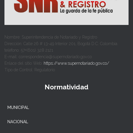
Nombre: Superintendencia de Notariado y Registro
Dirección: Calle 26 # 13-49 Interior 201, Bogotá D.C. Colombia.
teléfono: 57+(601) 328 2121
E-mail: correspondencia@supernotariado.gov.co
Enlace del sitio Web:
https://www.supernotariado.gov.co/
Tipo de Control: Regulatorio
Normatividad
MUNICIPAL
NACIONAL