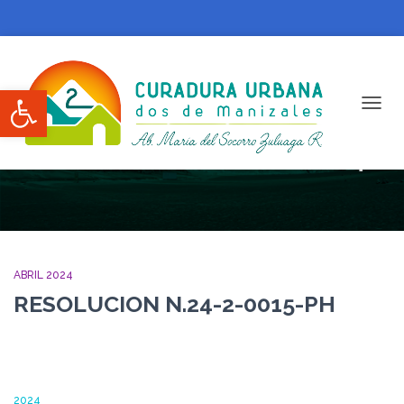
Abrir barra de herramientas
CAMBI
Otras Actuaciones abril 2024
ABRIL 2024
RESOLUCION N.24-2-0015-PH
2024