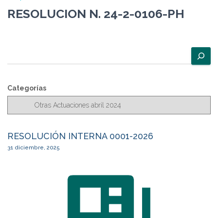
RESOLUCION N. 24-2-0106-PH
B
u
s
c
Categorías
a
r
RESOLUCIÓN INTERNA 0001-2026
31 diciembre, 2025