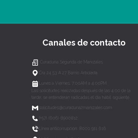
Canales de contacto
Curaduría Segunda de Manizales
Cra 24 53 A 27 Barrio Arboleda
Lunes a Viernes, 7:00AM a 4:00PM
Las solicitudes realizadas después de las 4:00 de la
tarde, se entenderán radicadas el día hábil siguiente.
solicitudes@curaduria2manizales.com
(+57) (606) 8900812
Línea anticorrupción: 8000 911 616