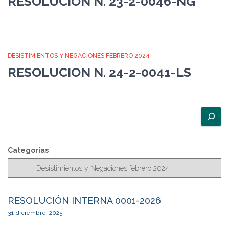
RESOLUCION N. 23-2-0046-NG
DESISTIMIENTOS Y NEGACIONES FEBRERO 2024
RESOLUCION N. 24-2-0041-LS
B
u
s
c
Categorías
a
r
RESOLUCIÓN INTERNA 0001-2026
31 diciembre, 2025