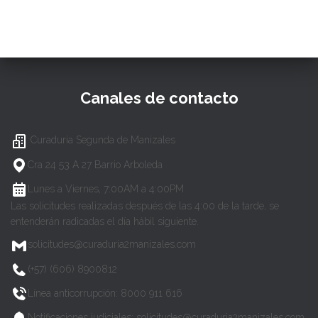
Canales de contacto
Curaduría Segunda de Manizales
Cra 24 53 A 27 Barrio Arboleda
Lunes a Viernes, 7:00AM a 4:00PM
Las solicitudes realizadas después de las 4:00 de la tarde, se
entenderán radicadas el día hábil siguiente.
solicitudes@curaduria2manizales.com
(+57) (606) 8900812
Línea anticorrupción: 8000 911 616
Notificaciones judiciales: solicitudes@curaduria2manizales.com