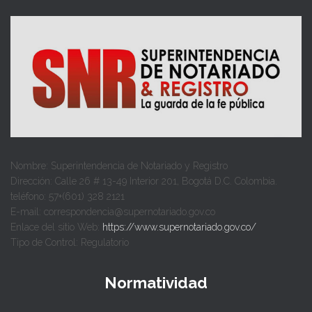
Nombre: Superintendencia de Notariado y Registro
Dirección: Calle 26 # 13-49 Interior 201, Bogotá D.C. Colombia.
teléfono: 57+(601) 328 2121
E-mail: correspondencia@supernotariado.gov.co
Enlace del sitio Web:
https://www.supernotariado.gov.co/
Tipo de Control: Regulatorio
Normatividad