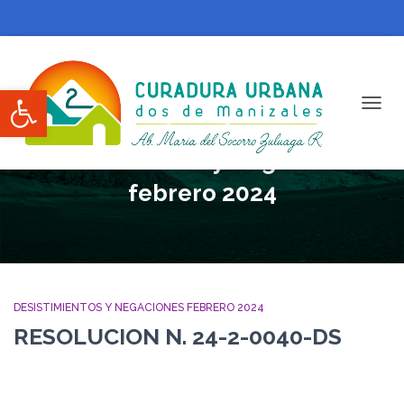
Abrir barra de herramientas
CAMBI
Desistimientos y Negaciones
febrero 2024
DESISTIMIENTOS Y NEGACIONES FEBRERO 2024
RESOLUCION N. 24-2-0040-DS