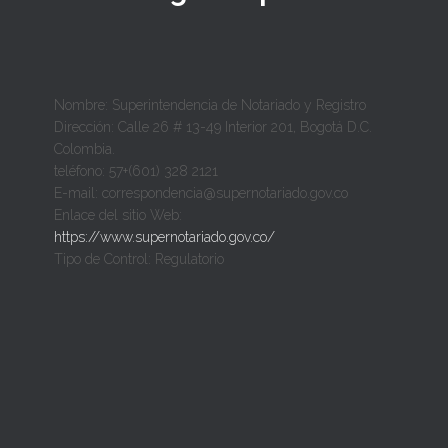
Nombre: Superintendencia de Notariado y Registro
Dirección: Calle 26 # 13-49 Interior 201, Bogotá D.C.
Colombia.
teléfono: 57+(601) 328 2121
E-mail: correspondencia@supernotariado.gov.co
Enlace del sitio Web:
https://www.supernotariado.gov.co/
Tipo de Control: Regulatorio