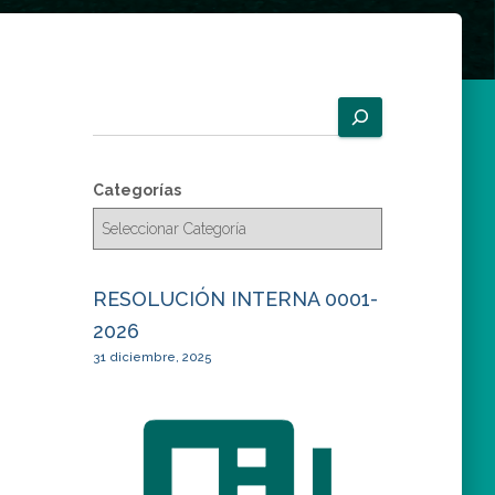
B
u
s
c
Categorías
a
r
RESOLUCIÓN INTERNA 0001-
2026
31 diciembre, 2025