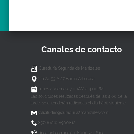
Canales de contacto
Curaduría Segunda de Manizales
Cra 24 53 A 27 Barrio Arboleda
Lunes a Viernes, 7:00AM a 4:00PM
Las solicitudes realizadas después de las 4:00 de la
tarde, se entenderán radicadas el día hábil siguiente.
solicitudes@curaduria2manizales.com
(+57) (606) 8900812
Línea anticorrupción: 8000 911 616