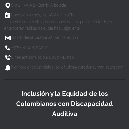
Cra 24 53 A 27 Barrio Arboleda
Lunes a Viernes, 7:00AM a 4:00PM
Las solicitudes realizadas después de las 4:00 de la tarde, se
entenderán radicadas el día hábil siguiente.
solicitudes@curaduria2manizales.com
(+57) (606) 8900812
Línea anticorrupción: 8000 911 616
Notificaciones judiciales: solicitudes@curaduria2manizales.com
Inclusión y la Equidad de los
Colombianos con Discapacidad
Auditiva