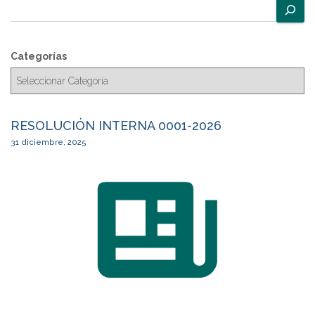
B
u
s
c
Categorías
a
r
RESOLUCIÓN INTERNA 0001-2026
31 diciembre, 2025