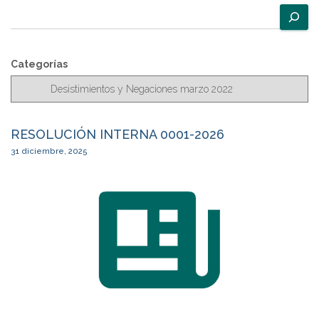
de
B
u
entradas
s
c
Categorías
a
r
RESOLUCIÓN INTERNA 0001-2026
31 diciembre, 2025