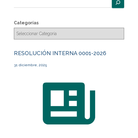
B
u
s
c
Categorías
a
r
RESOLUCIÓN INTERNA 0001-2026
31 diciembre, 2025