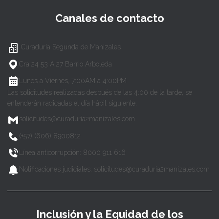
Canales de contacto
Curaduría Segunda de Manizales
Cra 24 53 A 27 Barrio Arboleda
Lunes a Viernes, 7:00AM a 4:00PM
Las solicitudes realizadas después de las 4:00 de la tarde, se
entenderán radicadas el día hábil siguiente.
solicitudes@curaduria2manizales.com
(+57) (606) 8900812
Línea anticorrupción: 8000 911 616
Notificaciones judiciales: solicitudes@curaduria2manizales.com
Inclusión y la Equidad de los