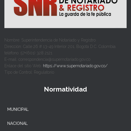
Nombre: Superintendencia de Notariado y Registro
Dirección: Calle 26 # 13-49 Interior 201, Bogotá D.C. Colombia.
teléfono: 57+(601) 328 2121
E-mail: correspondencia@supernotariado.gov.co
Enlace del sitio Web:
https://www.supernotariado.gov.co/
Tipo de Control: Regulatorio
Normatividad
MUNICIPAL
NACIONAL