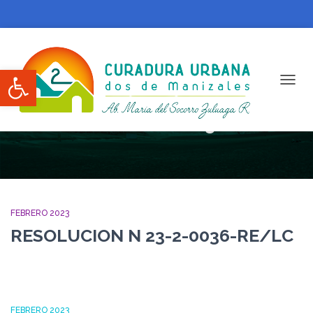
Abrir barra de herramientas
CAMBI
Febrero 2023
FEBRERO 2023
RESOLUCION N 23-2-0036-RE/LC
FEBRERO 2023