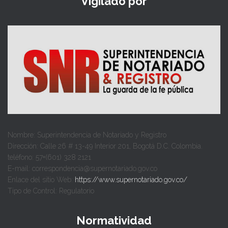
Vigilado por
Nombre: Superintendencia de Notariado y Registro
Dirección: Calle 26 # 13-49 Interior 201, Bogotá D.C. Colombia.
teléfono: 57+(601) 328 2121
E-mail: correspondencia@supernotariado.gov.co
Enlace del sitio Web:
https://www.supernotariado.gov.co/
Tipo de Control: Regulatorio
Normatividad