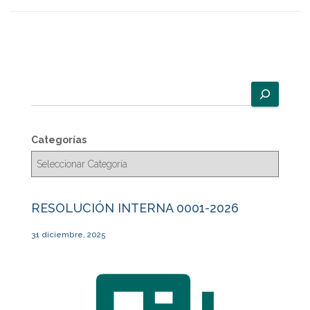
B
u
s
c
Categorías
a
r
RESOLUCIÓN INTERNA 0001-2026
31 diciembre, 2025