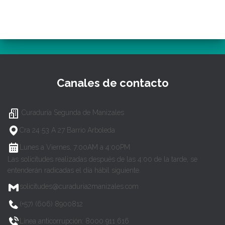
Canales de contacto
Curaduría Segunda de Manizales
Cra 24 53 A 27 Barrio Arboleda
Lunes a Viernes, 7:00AM a 4:00PM
Las solicitudes realizadas después de las 4:00 de la tarde, se
entenderán radicadas el día hábil siguiente.
solicitudes@curaduria2manizales.com
(+57) (606) 8900812
Línea anticorrupción: 8000 911 616