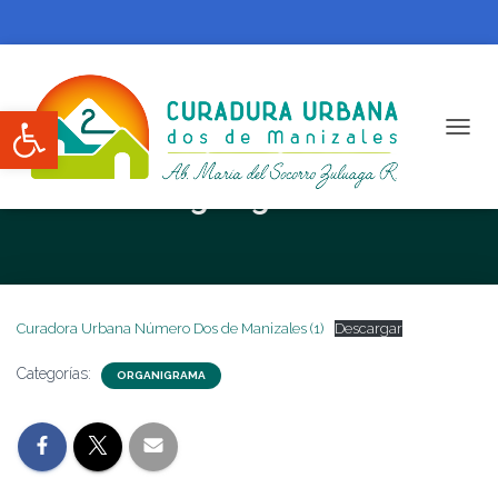
Abrir barra de herramientas
CAMBI
Organigrama
Curadora Urbana Número Dos de Manizales (1)
Descargar
Categorías:
ORGANIGRAMA