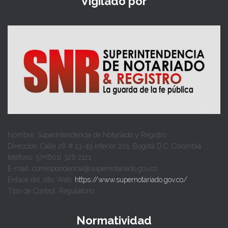
Vigilado por
Nombre: Superintendencia de Notariado y Registro
Dirección: Calle 26 # 13-49 Interior 201, Bogotá D.C. Colombia.
teléfono: 57+(601) 328 2121
E-mail: correspondencia@supernotariado.gov.co
Enlace del sitio Web:
https://www.supernotariado.gov.co/
Tipo de Control: Regulatorio
Normatividad