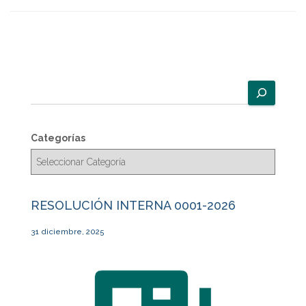
B
u
s
c
Categorías
a
r
RESOLUCIÓN INTERNA 0001-2026
31 diciembre, 2025