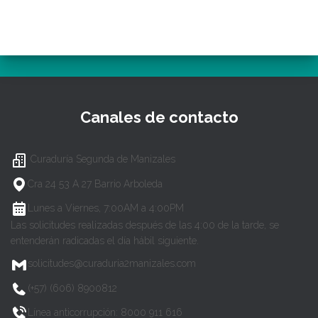
Canales de contacto
Curaduría Segunda de Manizales
Cra 24 53 A 27 Barrio Arboleda
Lunes a Viernes, 7:00AM a 4:00PM
Las solicitudes realizadas después de las 4:00 de la tarde, se
entenderán radicadas el día hábil siguiente.
solicitudes@curaduria2manizales.com
(+57) (606) 8900812
Línea anticorrupción: 8000 911 616