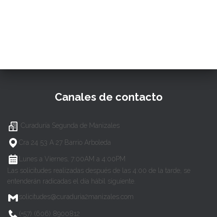
Canales de contacto
Curaduría Segunda de Manizales
Cra 24 53 A 27 Barrio Arboleda
Lunes a Viernes, 7:00AM a 4:00PM
Las solicitudes realizadas después de las 4:00 de la tarde, se
entenderán radicadas el día hábil siguiente.
solicitudes@curaduria2manizales.com
(+57) (606) 8900812