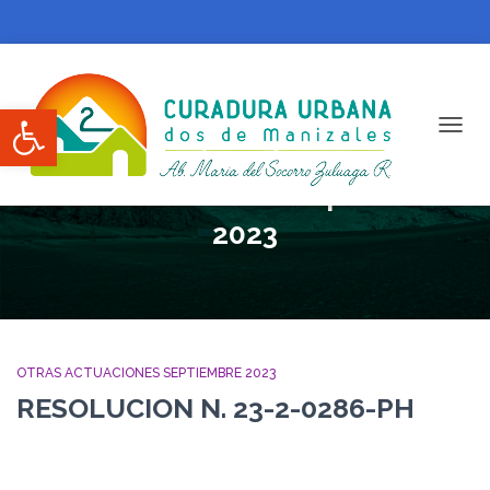
Abrir barra de herramientas
CAMBI
Otras Actuaciones septiembre
2023
OTRAS ACTUACIONES SEPTIEMBRE 2023
RESOLUCION N. 23-2-0286-PH