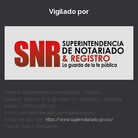
Vigilado por
Nombre: Superintendencia de Notariado y Registro
Dirección: Calle 26 # 13-49 Interior 201, Bogotá D.C. Colombia.
teléfono: 57+(601) 328 2121
E-mail: correspondencia@supernotariado.gov.co
Enlace del sitio Web:
https://www.supernotariado.gov.co/
Tipo de Control: Regulatorio