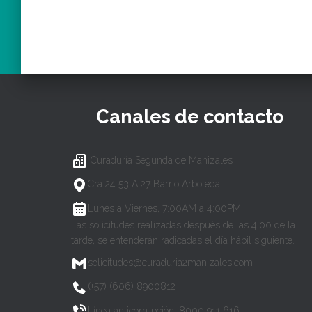
Canales de contacto
Curaduría Segunda de Manizales
Cra 24 53 A 27 Barrio Arboleda
Lunes a Viernes, 7:00AM a 4:00PM
Las solicitudes realizadas después de las 4:00 de la
tarde, se entenderán radicadas el día hábil siguiente.
solicitudes@curaduria2manizales.com
(+57) (606) 8900812
Línea anticorrupción: 8000 911 616