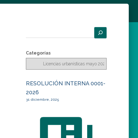
B
u
s
c
Categorías
a
r
RESOLUCIÓN INTERNA 0001-
2026
31 diciembre, 2025