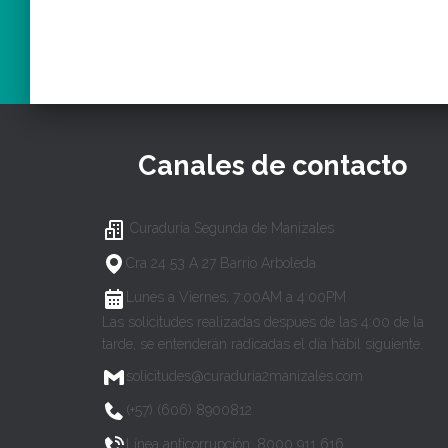
Canales de contacto
Curaduría Segunda de Manizales
Cra 24 53 A 27 Barrio Arboleda
Lunes a Viernes, 7:00AM a 4:00PM
Las solicitudes realizadas después de las 4:00 de la
tarde, se entenderán radicadas el día hábil siguiente.
solicitudes@curaduria2manizales.com
(+57) (606) 8900812
Línea anticorrupción: 8000 911 616