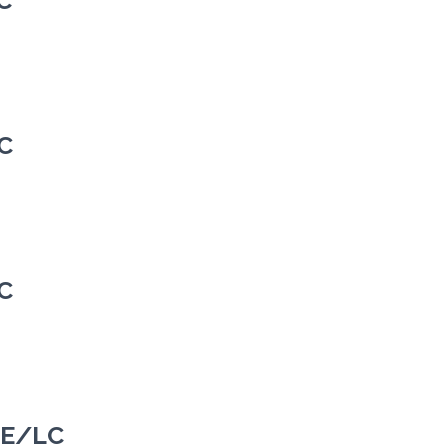
C
C
C
RE/LC