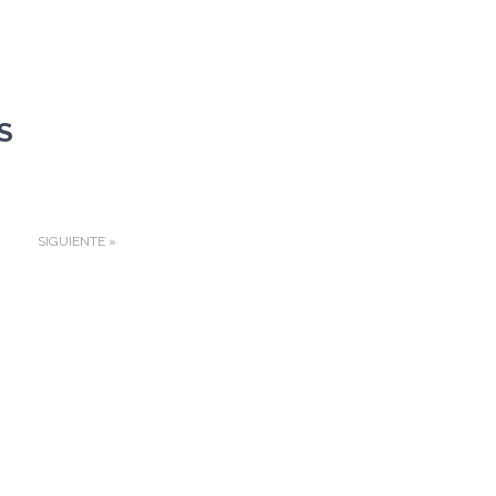
S
2
SIGUIENTE