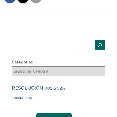
B
u
s
c
Categorías
a
r
RESOLUCIÓN 001-2025
2 enero, 2025