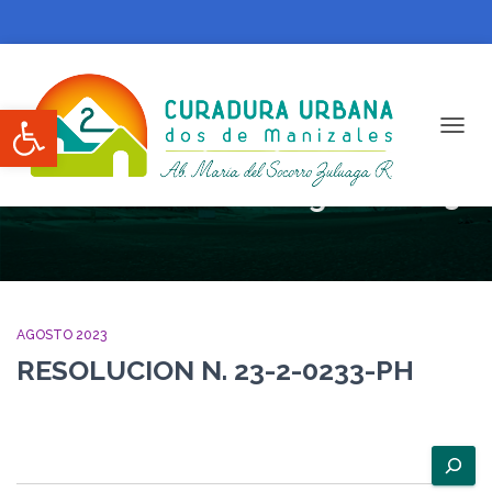
Abrir barra de herramientas
CAMBI
Otras Actuaciones agosto 2023
AGOSTO 2023
RESOLUCION N. 23-2-0233-PH
B
u