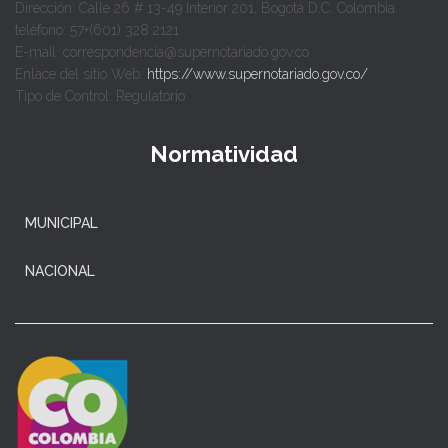
Dirección: Calle 26 # 13-49 Interior 201, Bogotá D.C. Colombia.
teléfono: 57+(601) 328 2121
E-mail: correspondencia@supernotariado.gov.co
Enlace del sitio Web:
https://www.supernotariado.gov.co/
Tipo de Control: Regulatorio
Normatividad
MUNICIPAL
NACIONAL