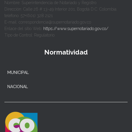
Nombre: Superintendencia de Notariado y Registro
Dirección: Calle 26 # 13-49 Interior 201, Bogotá D.C. Colombia.
teléfono: 57+(601) 328 2121
E-mail: correspondencia@supernotariado.gov.co
Enlace del sitio Web:
https://www.supernotariado.gov.co/
Tipo de Control: Regulatorio
Normatividad
MUNICIPAL
NACIONAL