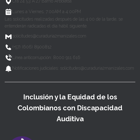
Cra 24 53 A 27 Barrio Arboleda
Lunes a Viernes, 7:00AM a 4:00PM
Las solicitudes realizadas después de las 4:00 de la tarde, se
entenderán radicadas el día hábil siguiente.
solicitudes@curaduria2manizales.com
(+57) (606) 8900812
Línea anticorrupción: 8000 911 616
Notificaciones judiciales: solicitudes@curaduria2manizales.com
Inclusión y la Equidad de los
Colombianos con Discapacidad
Auditiva