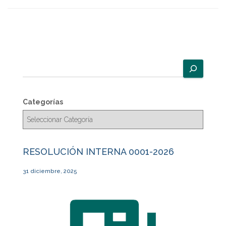
B
u
s
c
Categorías
a
r
RESOLUCIÓN INTERNA 0001-2026
31 diciembre, 2025