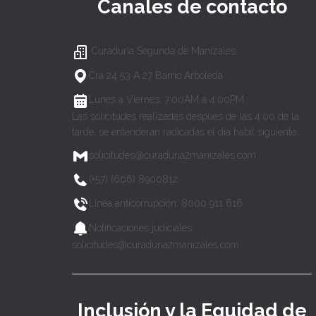
Canales de contacto
Curaduría Segunda de Manizales
Cra 24 53 A 27 Barrio Arboleda
Lunes a Viernes, 7:00AM a 4:00PM
Las solicitudes realizadas después de las 4:00 de la
tarde, se entenderán radicadas el día hábil siguiente.
solicitudes@curaduria2manizales.com
(+57) (606) 8900812
Línea anticorrupción: 8000 911 616
Notificaciones judiciales:
solicitudes@curaduria2manizales.com
Inclusión y la Equidad de