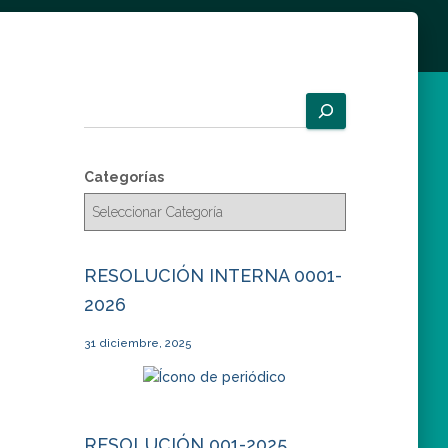
B
u
s
c
Categorías
a
r
RESOLUCIÓN INTERNA 0001-
2026
31 diciembre, 2025
RESOLUCIÓN 001-2025