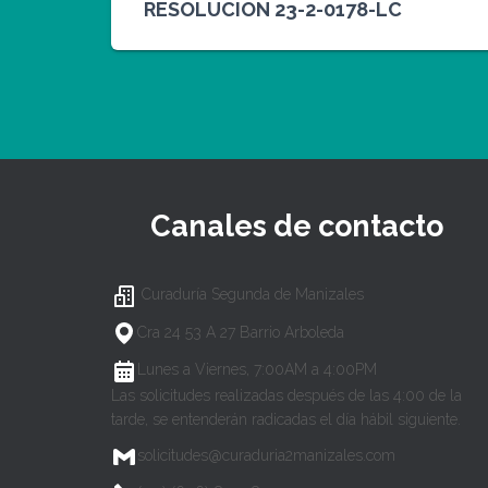
RESOLUCION 23-2-0178-LC
Canales de contacto
Curaduría Segunda de Manizales
Cra 24 53 A 27 Barrio Arboleda
Lunes a Viernes, 7:00AM a 4:00PM
Las solicitudes realizadas después de las 4:00 de la
tarde, se entenderán radicadas el día hábil siguiente.
solicitudes@curaduria2manizales.com