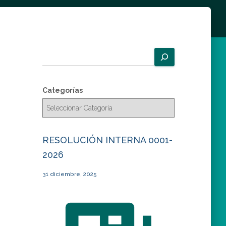
B
u
s
c
Categorías
a
r
RESOLUCIÓN INTERNA 0001-
2026
31 diciembre, 2025