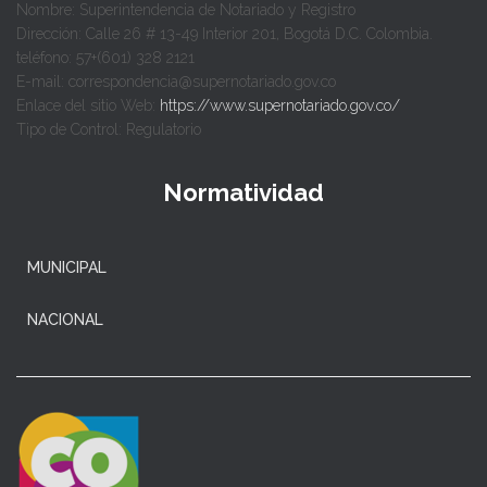
Nombre: Superintendencia de Notariado y Registro
Dirección: Calle 26 # 13-49 Interior 201, Bogotá D.C. Colombia.
teléfono: 57+(601) 328 2121
E-mail: correspondencia@supernotariado.gov.co
Enlace del sitio Web:
https://www.supernotariado.gov.co/
Tipo de Control: Regulatorio
Normatividad
MUNICIPAL
NACIONAL