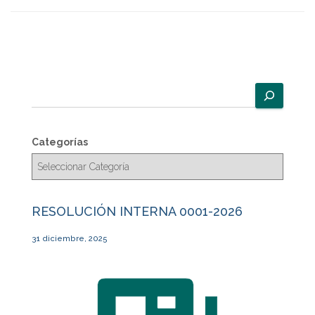
B
u
s
c
Categorías
a
r
RESOLUCIÓN INTERNA 0001-2026
31 diciembre, 2025