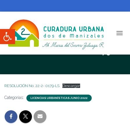
Abrir barra de herramientas
CAMBI
RESOLUCIÓN No. 22-2- 0179-LS
RESOLUCIÓN No. 22-2- 0179-LS
Descargar
Categorías:
LICENCIAS URBANÍSTICAS JUNIO 2022