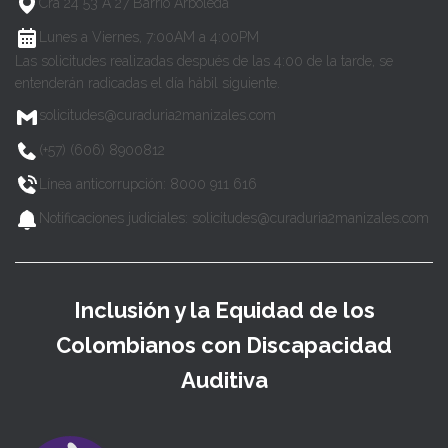
Cra 24 53 A 27 Barrio Arboleda
Lunes a Viernes, 7:00AM a 4:00PM
Las solicitudes realizadas después de las 4:00 de la tarde, se
entenderán radicadas el día hábil siguiente.
solicitudes@curaduria2manizales.com
(+57) (606) 8900812
Línea anticorrupción: 8000 911 616
Notificaciones judiciales: solicitudes@curaduria2manizales.com
Inclusión y la Equidad de los
Colombianos con Discapacidad
Auditiva