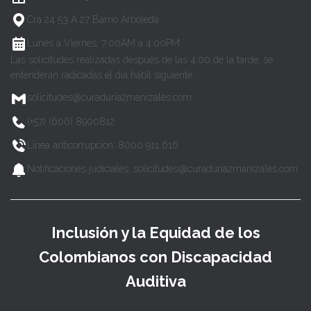
Cra 24 53 A 27 Barrio Arboleda
Lunes a Viernes, 7:00AM a 4:00PM
Las solicitudes realizadas después de las 4:00 de la tarde, se
entenderán radicadas el día hábil siguiente.
solicitudes@curaduria2manizales.com
(+57) (606) 8900812
Línea anticorrupción: 8000 911 616
Notificaciones judiciales: solicitudes@curaduria2manizales.com
Inclusión y la Equidad de los
Colombianos con Discapacidad
Auditiva