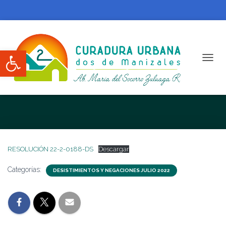
Abrir barra de herramientas
CAMBI
RESOLUCIÓN 22-2-0188-DS
RESOLUCIÓN 22-2-0188-DS
Descargar
Categorías:
DESISTIMIENTOS Y NEGACIONES JULIO 2022