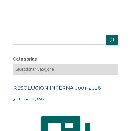
B
u
s
c
Categorías
a
r
RESOLUCIÓN INTERNA 0001-2026
31 diciembre, 2025