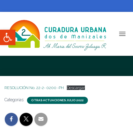
Abrir barra de herramientas
CAMBI
RESOLUCIÓN No. 22-2- 0200 -PH
RESOLUCIÓN No. 22-2- 0200 -PH
Descargar
Categorías:
OTRAS ACTUACIONES JULIO 2022