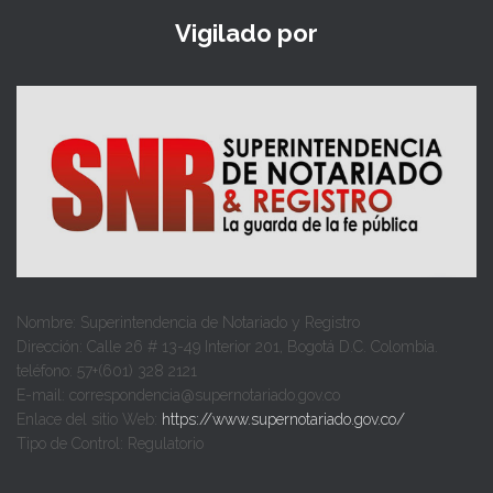
Vigilado por
Nombre: Superintendencia de Notariado y Registro
Dirección: Calle 26 # 13-49 Interior 201, Bogotá D.C. Colombia.
teléfono: 57+(601) 328 2121
E-mail: correspondencia@supernotariado.gov.co
Enlace del sitio Web:
https://www.supernotariado.gov.co/
Tipo de Control: Regulatorio