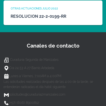
OTRAS ACTUACIONES JULIO 2022
RESOLUCION 22-2-0199-RR
Canales de contacto
Curaduría Segunda de Manizales
Cra 24 53 A 27 Barrio Arboleda
Lunes a Viernes, 7:00AM a 4:00PM
Las solicitudes realizadas después de las 4:00 de la tarde, se
entenderán radicadas el día hábil siguiente.
solicitudes@curaduria2manizales.com
(+57) (606) 8900812