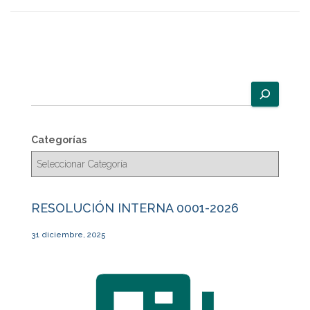
B
u
s
c
Categorías
a
r
RESOLUCIÓN INTERNA 0001-2026
31 diciembre, 2025