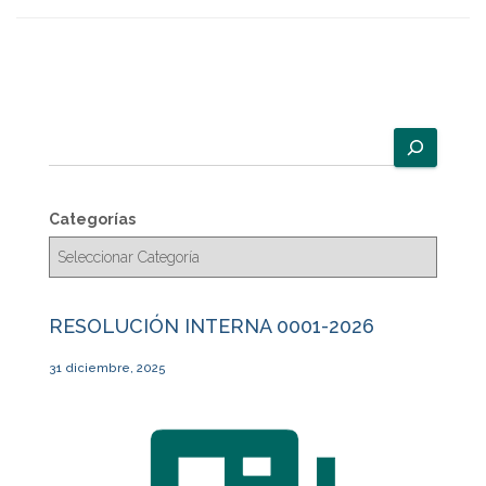
B
u
s
c
Categorías
a
r
RESOLUCIÓN INTERNA 0001-2026
31 diciembre, 2025