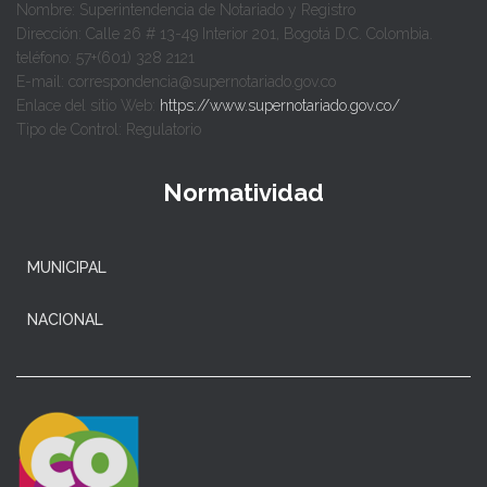
Nombre: Superintendencia de Notariado y Registro
Dirección: Calle 26 # 13-49 Interior 201, Bogotá D.C. Colombia.
teléfono: 57+(601) 328 2121
E-mail: correspondencia@supernotariado.gov.co
Enlace del sitio Web:
https://www.supernotariado.gov.co/
Tipo de Control: Regulatorio
Normatividad
MUNICIPAL
NACIONAL