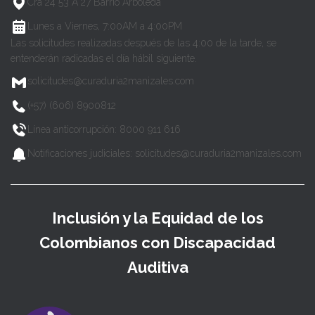
Cra 24 53 A 27 Barrio Arboleda
Lunes a Viernes, 7:00AM a 4:00PM
Las solicitudes realizadas después de las 4:00 de la tarde, se
entenderán radicadas el día hábil siguiente.
solicitudes@curaduria2manizales.com
(+57) (606) 8900812
Línea anticorrupción: 8000 911 616
Notificaciones judiciales: solicitudes@curaduria2manizales.com
Inclusión y la Equidad de los
Colombianos con Discapacidad
Auditiva