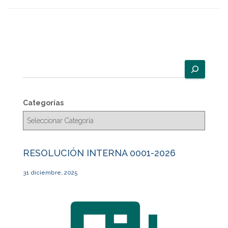
B
u
s
c
Categorías
a
r
RESOLUCIÓN INTERNA 0001-2026
31 diciembre, 2025