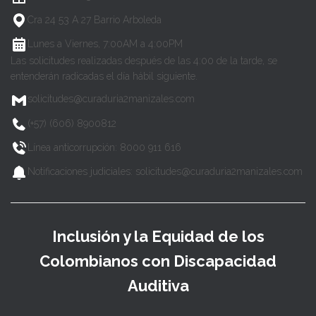
Cra 24 53 A 27 Barrio Arboleda
Lunes a Viernes, 7:00AM a 4:00PM
Las solicitudes realizadas después de las 4:00 de la tarde, se
entenderán radicadas el día hábil siguiente.
solicitudes@curaduria2manizales.com
(+57) (606) 8900812
Línea anticorrupción: 8000 911 616
Notificaciones judiciales: solicitudes@curaduria2manizales.com
Inclusión y la Equidad de los
Colombianos con Discapacidad
Auditiva