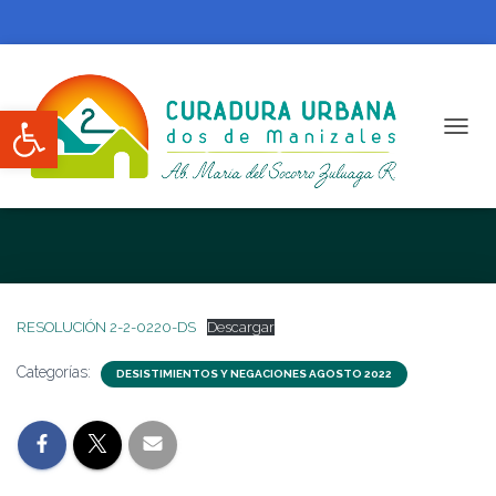
Abrir barra de herramientas
CAMBI
RESOLUCIÓN 2-2-0220-DS
RESOLUCIÓN 2-2-0220-DS
Descargar
Categorías:
DESISTIMIENTOS Y NEGACIONES AGOSTO 2022