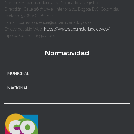
Nombre: Superintendencia de Notariado y Registro
Dirección: Calle 26 # 13-49 Interior 201, Bogotá D.C. Colombia.
teléfono: 57+(601) 328 2121
E-mail: correspondencia@supernotariado.gov.co
Enlace del sitio Web:
https://www.supernotariado.gov.co/
Tipo de Control: Regulatorio
Normatividad
MUNICIPAL
NACIONAL