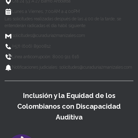
Cra 24 53 A 27 Barrio Arboleda
Lunes a Viernes, 7:00AM a 4:00PM
Las solicitudes realizadas después de las 4:00 de la tarde, se
entenderán radicadas el día hábil siguiente.
solicitudes@curaduria2manizales.com
(+57) (606) 8900812
Línea anticorrupción: 8000 911 616
Notificaciones judiciales: solicitudes@curaduria2manizales.com
Inclusión y la Equidad de los
Colombianos con Discapacidad
Auditiva