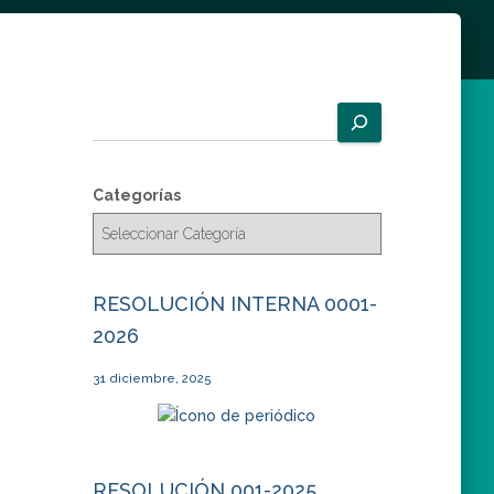
B
u
s
c
Categorías
a
r
RESOLUCIÓN INTERNA 0001-
2026
31 diciembre, 2025
RESOLUCIÓN 001-2025