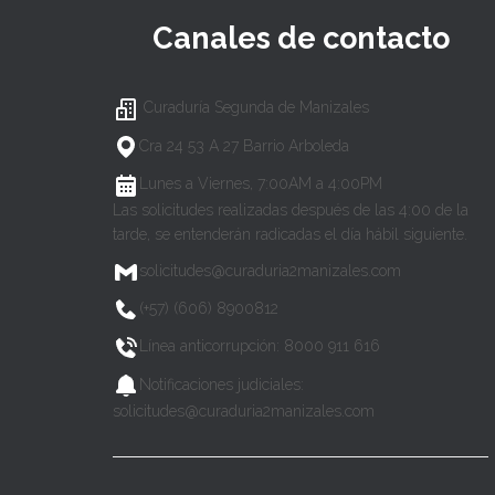
Canales de contacto
Curaduría Segunda de Manizales
Cra 24 53 A 27 Barrio Arboleda
Lunes a Viernes, 7:00AM a 4:00PM
Las solicitudes realizadas después de las 4:00 de la
tarde, se entenderán radicadas el día hábil siguiente.
solicitudes@curaduria2manizales.com
(+57) (606) 8900812
Línea anticorrupción: 8000 911 616
Notificaciones judiciales:
solicitudes@curaduria2manizales.com