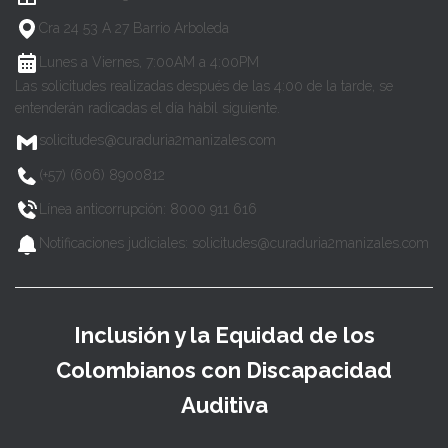
Cra 24 53 A 27 Barrio Arboleda
Lunes a Viernes, 7:00AM a 4:00PM
Las solicitudes realizadas después de las 4:00 de la tarde, se
entenderán radicadas el día hábil siguiente.
solicitudes@curaduria2manizales.com
(+57) (606) 8900812
Línea anticorrupción: 8000 911 616
Notificaciones judiciales: solicitudes@curaduria2manizales.com
Inclusión y la Equidad de los
Colombianos con Discapacidad
Auditiva