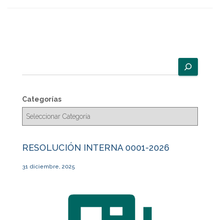
B
u
s
c
Categorías
a
r
RESOLUCIÓN INTERNA 0001-2026
31 diciembre, 2025