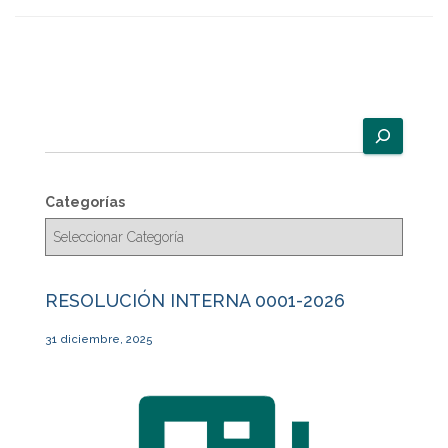
B
u
s
c
Categorías
a
r
RESOLUCIÓN INTERNA 0001-2026
31 diciembre, 2025