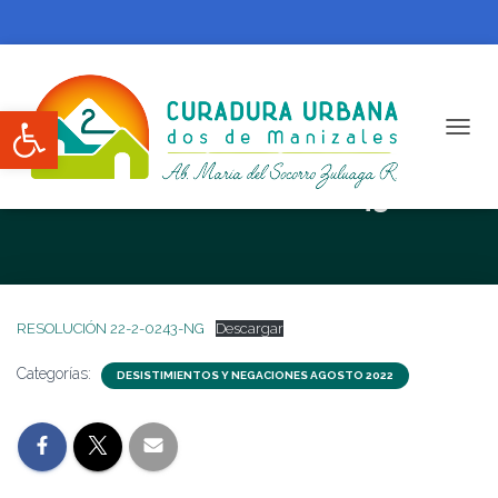
Abrir barra de herramientas
CAMBI
RESOLUCIÓN 22-2-0243-NG
RESOLUCIÓN 22-2-0243-NG
Descargar
Categorías:
DESISTIMIENTOS Y NEGACIONES AGOSTO 2022