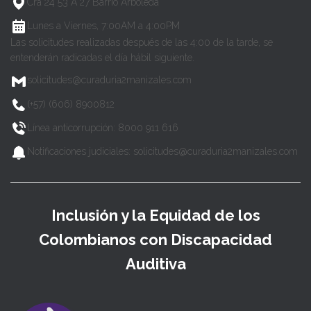
Cra 24 53 A 27 Barrio Arboleda
Lunes a Viernes, 7:00AM a 4:00PM
Las solicitudes realizadas después de las 4:00 de la tarde, se
entenderán radicadas el día hábil siguiente.
solicitudes@curaduria2manizales.com
(+57) (606) 8900812
Línea anticorrupción: 8000 911 616
Notificaciones judiciales: solicitudes@curaduria2manizales.com
Inclusión y la Equidad de los
Colombianos con Discapacidad
Auditiva