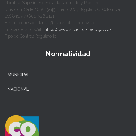
Nombre: Superintendencia de Notariado y Registro
Dirección: Calle 26 # 13-49 Interior 201, Bogotá D.C. Colombia.
teléfono: 57+(601) 328 2121
E-mail: correspondencia@supernotariado.gov.co
Enlace del sitio Web:
https://www.supernotariado.gov.co/
Tipo de Control: Regulatorio
Normatividad
MUNICIPAL
NACIONAL